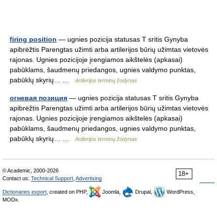
firing position
— ugnies pozicija statusas T sritis Gynyba
apibrėžtis Parengtas užimti arba artilerijos būrių užimtas vietovės
rajonas. Ugnies pozicijoje įrengiamos aikštelės (apkasai)
pabūklams, šaudmenų priedangos, ugnies valdymo punktas,
pabūklų skyrių… …
Artilerijos terminų žodynas
oгневая позиция
— ugnies pozicija statusas T sritis Gynyba
apibrėžtis Parengtas užimti arba artilerijos būrių užimtas vietovės
rajonas. Ugnies pozicijoje įrengiamos aikštelės (apkasai)
pabūklams, šaudmenų priedangos, ugnies valdymo punktas,
pabūklų skyrių… …
Artilerijos terminų žodynas
© Academic, 2000-2026
18+
Contact us:
Technical Support
,
Advertising
Dictionaries export
, created on PHP,
Joomla,
Drupal,
WordPress,
MODx.