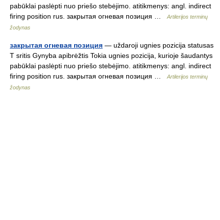
pabūklai paslėpti nuo priešo stebėjimo. atitikmenys: angl. indirect
firing position rus. закрытая огневая позиция …
Artilerijos terminų
žodynas
закрытая огневая позиция
— uždaroji ugnies pozicija statusas
T sritis Gynyba apibrėžtis Tokia ugnies pozicija, kurioje šaudantys
pabūklai paslėpti nuo priešo stebėjimo. atitikmenys: angl. indirect
firing position rus. закрытая огневая позиция …
Artilerijos terminų
žodynas