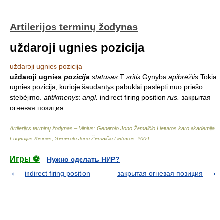
Artilerijos terminų žodynas
uždaroji ugnies pozicija
uždaroji ugnies pozicija
uždaroji ugnies
pozicija
statusas
T
sritis
Gynyba
apibrėžtis
Tokia
ugnies pozicija, kurioje šaudantys pabūklai paslėpti nuo priešo
stebėjimo.
atitikmenys
:
angl.
indirect firing position
rus.
закрытая
огневая позиция
Artilerijos terminų žodynas – Vilnius: Generolo Jono Žemaičio Lietuvos karo akademija
.
Eugenijus Kisinas, Generolo Jono Žemaičio Lietuvos
.
2004
.
Игры ⚽
Нужно сделать НИР?
indirect firing position
закрытая огневая позиция