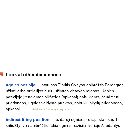
Look at other dictionaries:
ugnies pozicija
— statusas T sritis Gynyba apibrėžtis Parengtas
užimti arba artilerijos būrių užimtas vietovės rajonas. Ugnies
pozicijoje įrengiamos aikštelės (apkasai) pabūklams, šaudmenų
priedangos, ugnies valdymo punktas, pabūklų skyrių priedangos,
apkasai… …
Artilerijos terminų žodynas
indirect firing position
— uždaroji ugnies pozicija statusas T
sritis Gynyba apibrėžtis Tokia ugnies pozicija, kurioje šaudantys